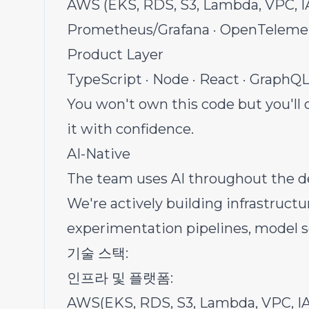
AWS (EKS, RDS, S3, Lambda, VPC, IAM
Prometheus/Grafana · OpenTeleme
Product Layer
TypeScript · Node · React · GraphQ
You won't own this code but you'll
it with confidence.
AI-Native
The team uses AI throughout the 
We're actively building infrastruct
experimentation pipelines, model se
기술 스택:
인프라 및 플랫폼:
AWS(EKS, RDS, S3, Lambda, VPC, IAM