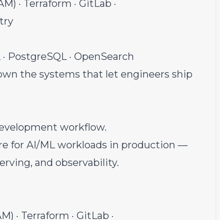
) · Terraform · GitLab ·
try
L · PostgreSQL · OpenSearch
 own the systems that let engineers ship
development workflow.
ure for AI/ML workloads in production —
rving, and observability.
) · Terraform · GitLab ·