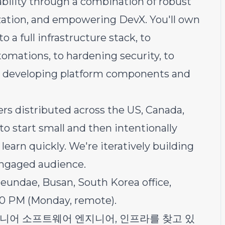
ability through a combination of robust
ization, and empowering DevX. You'll own
 a full infrastructure stack, to
tomations, to hardening security, to
to developing platform components and
rs distributed across the US, Canada,
to start small and then intentionally
learn quickly. We're iteratively building
engaged audience.
aeundae, Busan, South Korea office,
00 PM (Monday, remote).
시니어 소프트웨어 엔지니어, 인프라를 찾고 있