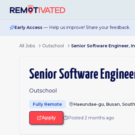
Skip to main content
Early Access
— Help us improve! Share your feedback.
All Jobs
Outschool
Senior Software Engineer, In
Senior Software Engineer
Outschool
Fully Remote
Haeundae-gu, Busan, Sout
Apply
Posted 2 months ago