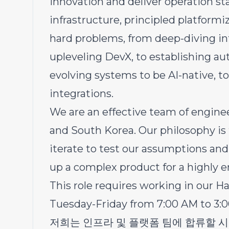
innovation and deliver operation st
infrastructure, principled platform
hard problems, from deep-diving into
upleveling DevX, to establishing au
evolving systems to be AI-native, 
integrations.
We are an effective team of enginee
and South Korea. Our philosophy is 
iterate to test our assumptions and 
up a complex product for a highly 
This role requires working in our H
Tuesday-Friday from 7:00 AM to 3:
저희는 인프라 및 플랫폼 팀에 합류할 